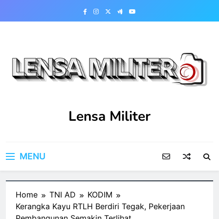
Skip
to
content
Lensa Militer
MENU
Home
TNI AD
KODIM
Kerangka Kayu RTLH Berdiri Tegak, Pekerjaan
Pembangunan Semakin Terlihat