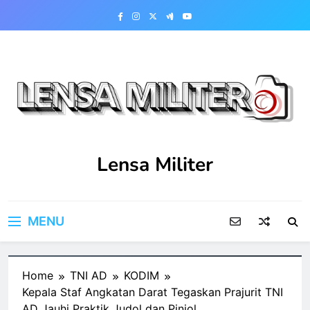
Skip
to
content
Lensa Militer
MENU
Home
TNI AD
KODIM
Kepala Staf Angkatan Darat Tegaskan Prajurit TNI
AD Jauhi Praktik Judol dan Pinjol