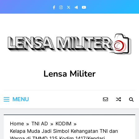
Skip
to
content
Lensa Militer
MENU
Home
TNI AD
KODIM
Kelapa Muda Jadi Simbol Kehangatan TNI dan
Warga di TMMD 125 Kodim 1417/Kendari