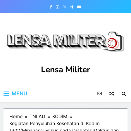
Skip
to
content
Lensa Militer
MENU
Home
TNI AD
KODIM
Kegiatan Penyuluhan Kesehatan di Kodim
1302/Minahasa: Fokus pada Diabetes Melitus dan