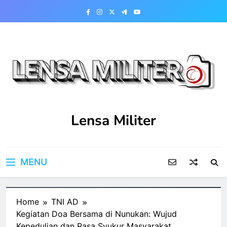
Skip
to
content
Lensa Militer
MENU
Home
TNI AD
Kegiatan Doa Bersama di Nunukan: Wujud
Kepedulian dan Rasa Syukur Masyarakat