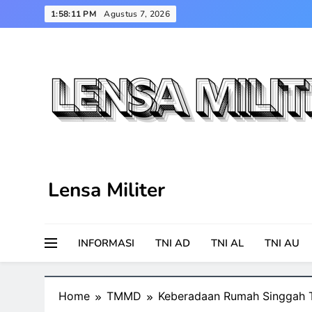
Skip
1:58:12 PM
Agustus 7, 2026
to
content
Lensa Militer
INFORMASI
TNI AD
TNI AL
TNI AU
Home
TMMD
Keberadaan Rumah Singgah