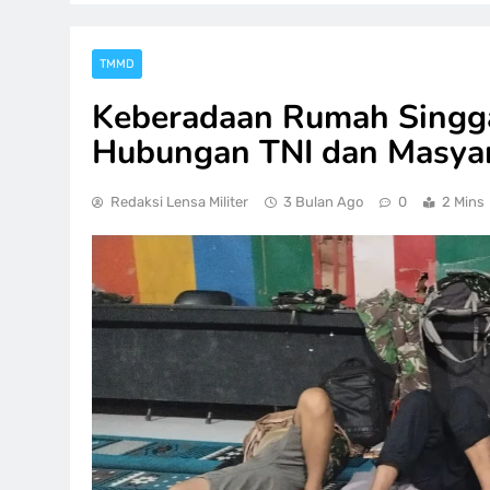
TMMD
Keberadaan Rumah Sing
Hubungan TNI dan Masya
Redaksi Lensa Militer
3 Bulan Ago
0
2 Mins