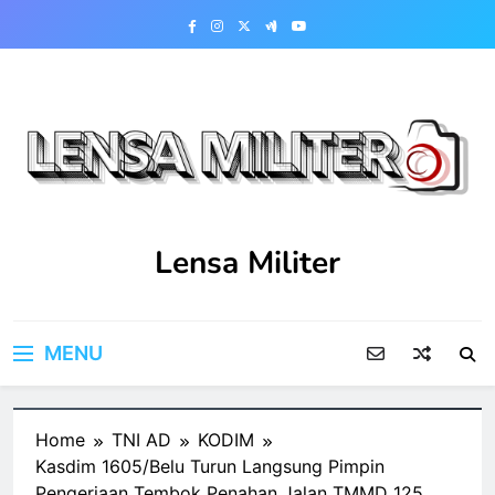
Skip
to
content
Lensa Militer
MENU
Home
TNI AD
KODIM
Kasdim 1605/Belu Turun Langsung Pimpin
Pengerjaan Tembok Penahan Jalan TMMD 125