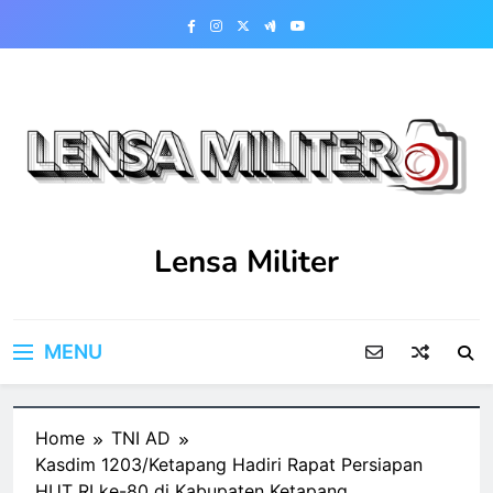
Skip
to
content
Lensa Militer
MENU
Home
TNI AD
Kasdim 1203/Ketapang Hadiri Rapat Persiapan
HUT RI ke-80 di Kabupaten Ketapang