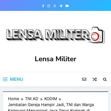
Skip
to
content
Lensa Militer
MENU
Home
TNI AD
KODIM
Jembatan Gereja Hampir Jadi, TNI dan Warga
Kampung Manunggal Jaya Terus Kompak di