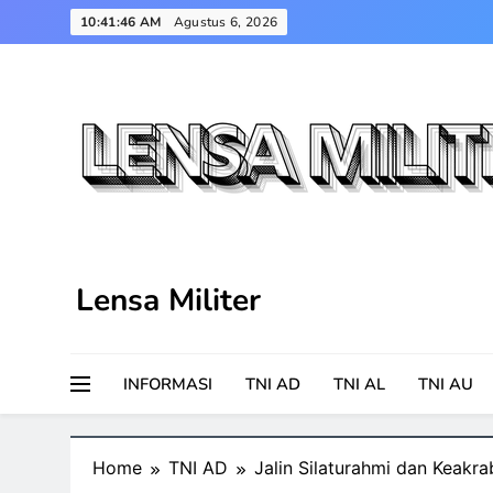
Skip
10:41:47 AM
Agustus 6, 2026
to
content
Lensa Militer
INFORMASI
TNI AD
TNI AL
TNI AU
Home
TNI AD
Jalin Silaturahmi dan Keak