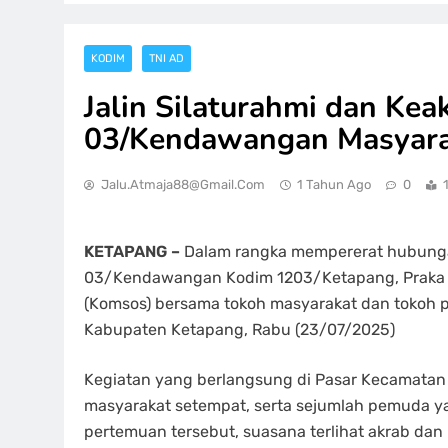
KODIM
TNI AD
Jalin Silaturahmi dan Kea
03/Kendawangan Masyar
Jalu.atmaja88@gmail.com
1 Tahun Ago
0
KETAPANG –
Dalam rangka mempererat hubungan
03/Kendawangan Kodim 1203/Ketapang, Praka S
(Komsos) bersama tokoh masyarakat dan toko
Kabupaten Ketapang, Rabu (23/07/2025)
Kegiatan yang berlangsung di Pasar Kecamatan 
masyarakat setempat, serta sejumlah pemuda ya
pertemuan tersebut, suasana terlihat akrab dan