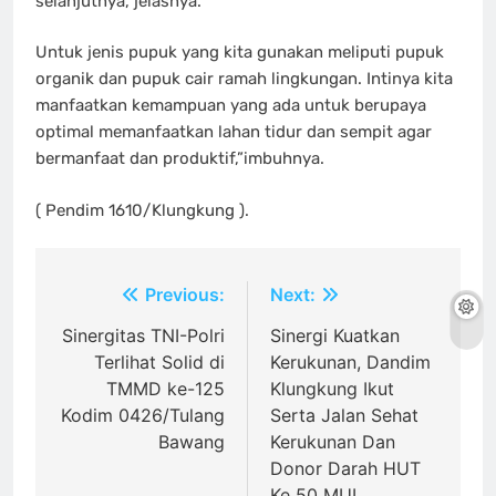
selanjutnya,”jelasnya.
Untuk jenis pupuk yang kita gunakan meliputi pupuk
organik dan pupuk cair ramah lingkungan. Intinya kita
manfaatkan kemampuan yang ada untuk berupaya
optimal memanfaatkan lahan tidur dan sempit agar
bermanfaat dan produktif,”imbuhnya.
( Pendim 1610/Klungkung ).
Navigasi
Previous:
Next:
pos
Sinergitas TNI-Polri
Sinergi Kuatkan
Terlihat Solid di
Kerukunan, Dandim
TMMD ke-125
Klungkung Ikut
Kodim 0426/Tulang
Serta Jalan Sehat
Bawang
Kerukunan Dan
Donor Darah HUT
Ke 50 MUI