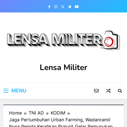
Skip
to
content
Lensa Militer
MENU
Home
TNI AD
KODIM
Jaga Pertumbuhan Urban Farming, Wadanramil
Nusa Penida Kerahkan Prajurit Gelar Pemupukan