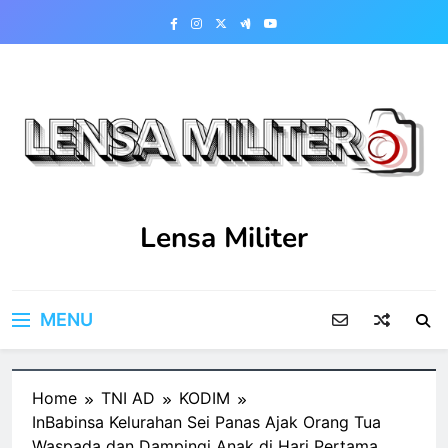
Skip
to
content
Lensa Militer
MENU
Home
TNI AD
KODIM
InBabinsa Kelurahan Sei Panas Ajak Orang Tua
Waspada dan Dampingi Anak di Hari Pertama