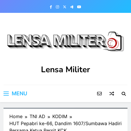
Skip
to
content
Lensa Militer
MENU
Home
TNI AD
KODIM
HUT Pepabri ke-66, Dandim 1607/Sumbawa Hadiri
Bersama Ketua Persit KCK ‎