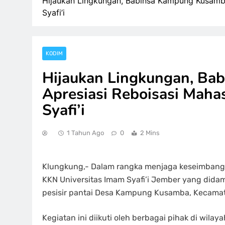
Hijaukan Lingkungan, Babinsa Kampung Kusamba
Syafi’i
KODIM
Hijaukan Lingkungan, B
Apresiasi Reboisasi Maha
Syafi’i
1 Tahun Ago
0
2 Mins
Klungkung,- Dalam rangka menjaga keseimbanga
KKN Universitas Imam Syafi’i Jember yang dida
pesisir pantai Desa Kampung Kusamba, Kecamat
Kegiatan ini diikuti oleh berbagai pihak di w