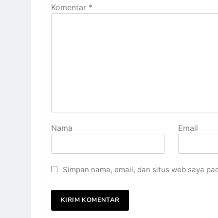
Komentar
*
Nama
Email
Simpan nama, email, dan situs web saya pa