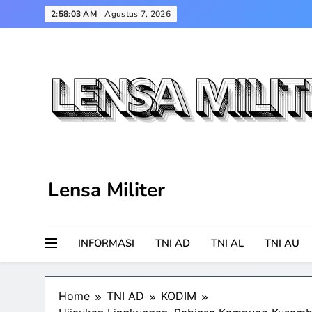
Skip
2:58:04 AM
Agustus 7, 2026
to
content
Lensa Militer
INFORMASI
TNI AD
TNI AL
TNI AU
Home
TNI AD
KODIM