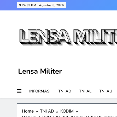
Skip
9:24:40 PM
Agustus 8, 2026
to
content
Lensa Militer
INFORMASI
TNI AD
TNI AL
TNI AU
Home
TNI AD
KODIM