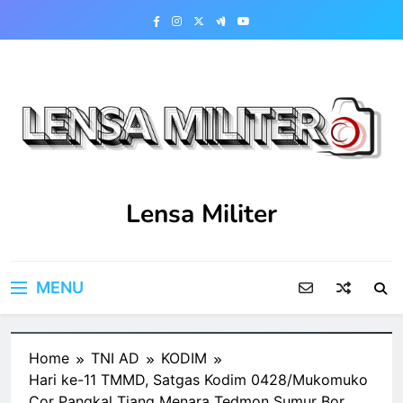
Skip
to
content
Lensa Militer
MENU
Home
TNI AD
KODIM
Hari ke-11 TMMD, Satgas Kodim 0428/Mukomuko
Cor Pangkal Tiang Menara Tedmon Sumur Bor