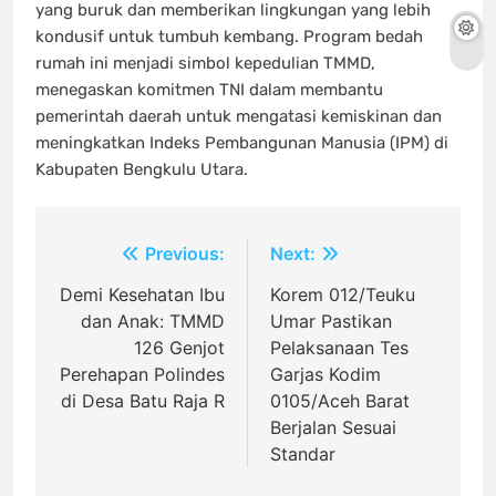
yang buruk dan memberikan lingkungan yang lebih
kondusif untuk tumbuh kembang. Program bedah
rumah ini menjadi simbol kepedulian TMMD,
menegaskan komitmen TNI dalam membantu
pemerintah daerah untuk mengatasi kemiskinan dan
meningkatkan Indeks Pembangunan Manusia (IPM) di
Kabupaten Bengkulu Utara.
Navigasi
Previous:
Next:
pos
Demi Kesehatan Ibu
Korem 012/Teuku
dan Anak: TMMD
Umar Pastikan
126 Genjot
Pelaksanaan Tes
Perehapan Polindes
Garjas Kodim
di Desa Batu Raja R
0105/Aceh Barat
Berjalan Sesuai
Standar