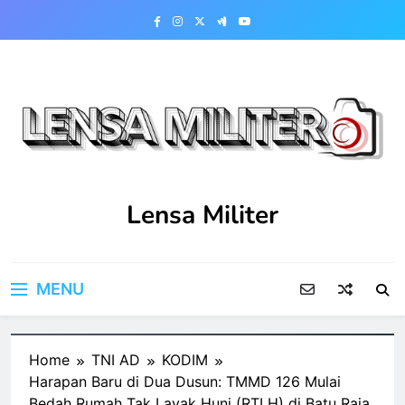
Skip
to
content
Lensa Militer
MENU
Home
TNI AD
KODIM
Harapan Baru di Dua Dusun: TMMD 126 Mulai
Bedah Rumah Tak Layak Huni (RTLH) di Batu Raja