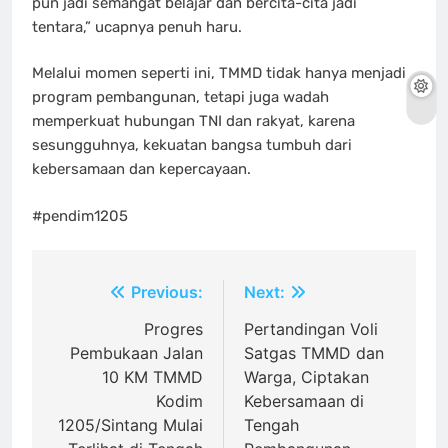
pun jadi semangat belajar dan bercita-cita jadi
tentara,” ucapnya penuh haru.
Melalui momen seperti ini, TMMD tidak hanya menjadi
program pembangunan, tetapi juga wadah
memperkuat hubungan TNI dan rakyat, karena
sesungguhnya, kekuatan bangsa tumbuh dari
kebersamaan dan kepercayaan.
#pendim1205
Navigasi
Previous:
Next:
pos
Progres
Pertandingan Voli
Pembukaan Jalan
Satgas TMMD dan
10 KM TMMD
Warga, Ciptakan
Kodim
Kebersamaan di
1205/Sintang Mulai
Tengah