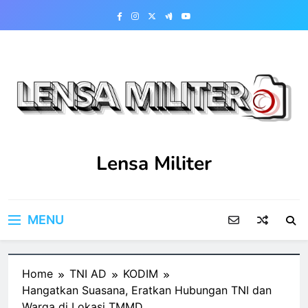
Skip
to
content
Lensa Militer
MENU
Home
TNI AD
KODIM
Hangatkan Suasana, Eratkan Hubungan TNI dan
Warga di Lokasi TMMD