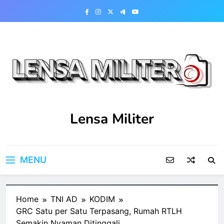
Skip
to
content
Lensa Militer
MENU
Home
TNI AD
KODIM
GRC Satu per Satu Terpasang, Rumah RTLH
Semakin Nyaman Ditinggali