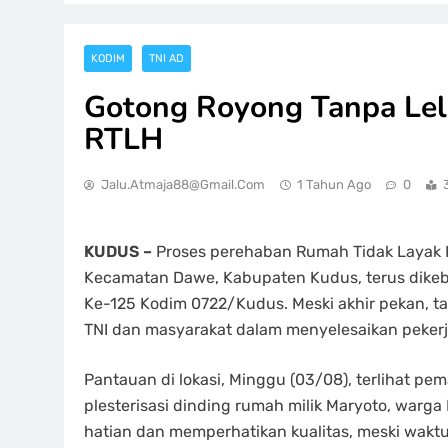
KODIM
TNI AD
Gotong Royong Tanpa Lel
RTLH
Jalu.atmaja88@gmail.com
1 Tahun Ago
0
KUDUS –
Proses perehaban Rumah Tidak Layak 
Kecamatan Dawe, Kabupaten Kudus, terus dike
Ke-125 Kodim 0722/Kudus. Meski akhir pekan, 
TNI dan masyarakat dalam menyelesaikan pekerja
Pantauan di lokasi, Minggu (03/08), terlihat pe
plesterisasi dinding rumah milik Maryoto, warg
hatian dan memperhatikan kualitas, meski wakt