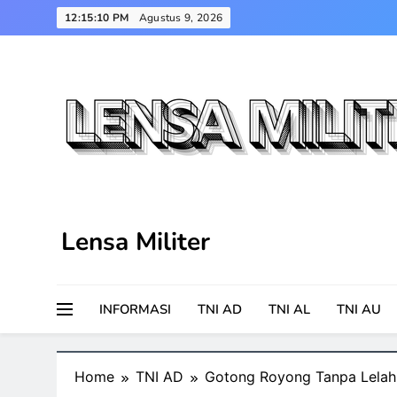
Skip
12:15:11 PM
Agustus 9, 2026
to
content
Lensa Militer
INFORMASI
TNI AD
TNI AL
TNI AU
Home
TNI AD
Gotong Royong Tanpa Lelah