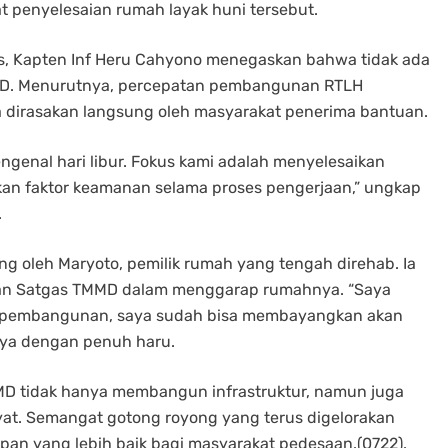
penyelesaian rumah layak huni tersebut.
 Kapten Inf Heru Cahyono menegaskan bahwa tidak ada
MD. Menurutnya, percepatan pembangunan RTLH
 dirasakan langsung oleh masyarakat penerima bantuan.
genal hari libur. Fokus kami adalah menyelesaikan
kan faktor keamanan selama proses pengerjaan,” ungkap
.
g oleh Maryoto, pemilik rumah yang tengah direhab. Ia
ian Satgas TMMD dalam menggarap rumahnya. “Saya
p pembangunan, saya sudah bisa membayangkan akan
nya dengan penuh haru.
MD tidak hanya membangun infrastruktur, namun juga
yat. Semangat gotong royong yang terus digelorakan
an yang lebih baik bagi masyarakat pedesaan.(0722).