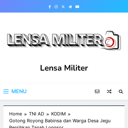
Skip
to
content
Lensa Militer
MENU
Home
TNI AD
KODIM
Gotong Royong Babinsa dan Warga Desa Jegu
Bersihkan Tanah Longsor