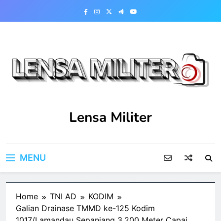
Skip
to
content
Lensa Militer
MENU
Home
TNI AD
KODIM
Galian Drainase TMMD ke-125 Kodim
1017/Lamandau Sepanjang 3.200 Meter Capai