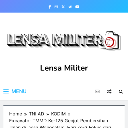
Skip
to
content
Lensa Militer
MENU
Home
TNI AD
KODIM
Excavator TMMD Ke-125 Genjot Pembersihan
Jalan di Desa Wonosalam, Hari ke-3 Fokus dari