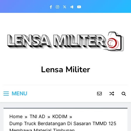
Skip
to
content
Lensa Militer
MENU
Home
TNI AD
KODIM
Dump Truck Berdatangan Di Sasaran TMMD 125
Membawa Material Timbunan