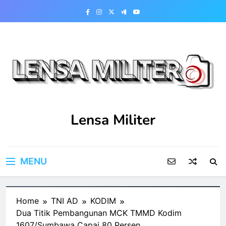
Skip
to
content
Lensa Militer
MENU
Home
TNI AD
KODIM
Dua Titik Pembangunan MCK TMMD Kodim
1607/Sumbawa Capai 80 Persen