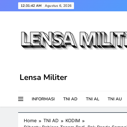
Skip
12:31:43 AM
Agustus 6, 2026
to
content
Lensa Militer
INFORMASI
TNI AD
TNI AL
TNI AU
Home
TNI AD
KODIM