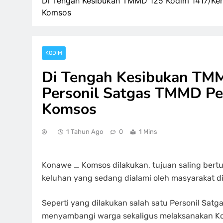
Di Tengah Kesibukan TMMD 125 Kodim 1417/Kenda
Komsos
KODIM
Di Tengah Kesibukan TMM
Personil Satgas TMMD Per
Komsos
1 Tahun Ago
0
1 Mins
Konawe _ Komsos dilakukan, tujuan saling bertu
keluhan yang sedang dialami oleh masyarakat d
Seperti yang dilakukan salah satu Personil Sa
menyambangi warga sekaligus melaksanakan Komu