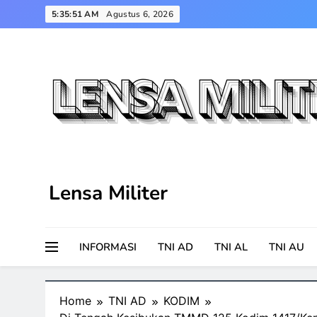
Skip
5:35:51 AM
Agustus 6, 2026
to
content
Lensa Militer
INFORMASI
TNI AD
TNI AL
TNI AU
Home
TNI AD
KODIM