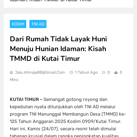
KODIM
TNI AD
Dari Rumah Tidak Layak Huni
Menuju Hunian Idaman: Kisah
TMMD di Kutai Timur
Jalu.atmaja88@gmail.com
1 Tahun Ago
0
3
Mins
KUTAI TIMUR –
Semangat gotong royong dan
kepedulian nyata ditunjukkan oleh TNI AD melalui
program TNI Manunggal Membangun Desa (TMMD) ke-
125 Tahun Anggaran 2025 Kodim 0909/Kutai Timur.
Hari ini, Kamis (24/07), secara resmi telah dimulai
tahapan krusial dalam rangka peningkatan kualitas