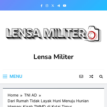
Skip
to
content
Lensa Militer
MENU
Home
TNI AD
Dari Rumah Tidak Layak Huni Menuju Hunian
Idaman: Kisah TMMD di Kutai Timur