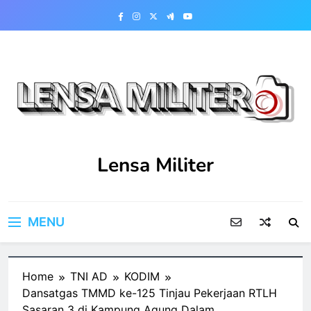
Skip
to
content
Lensa Militer
MENU
Home
TNI AD
KODIM
Dansatgas TMMD ke-125 Tinjau Pekerjaan RTLH
Sasaran 3 di Kampung Agung Dalam