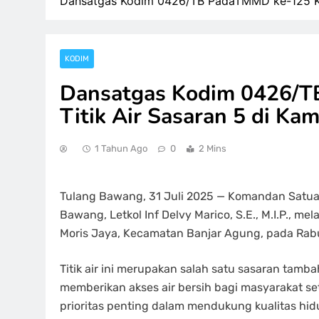
Dansatgas Kodim 0426/TB PadaTMMD ke-125 Kun
KODIM
Dansatgas Kodim 0426/T
Titik Air Sasaran 5 di Ka
1 Tahun Ago
0
2 Mins
Tulang Bawang, 31 Juli 2025 — Komandan Satu
Bawang, Letkol Inf Delvy Marico, S.E., M.I.P., m
Moris Jaya, Kecamatan Banjar Agung, pada Rabu
Titik air ini merupakan salah satu sasaran ta
memberikan akses air bersih bagi masyarakat s
prioritas penting dalam mendukung kualitas hid