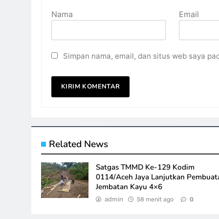
Nama
Email
Simpan nama, email, dan situs web saya pa
Related News
Satgas TMMD Ke-129 Kodim
0114/Aceh Jaya Lanjutkan Pembuat
Jembatan Kayu 4×6
admin
58 menit ago
0