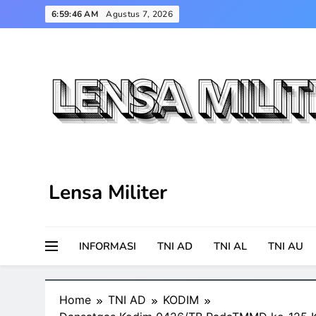
Skip
6:59:47 AM
Agustus 7, 2026
to
content
Lensa Militer
INFORMASI
TNI AD
TNI AL
TNI AU
Home
TNI AD
KODIM