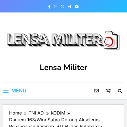
Skip
to
content
Lensa Militer
MENU
Home
TNI AD
KODIM
Danrem 163/Wira Satya Dorong Akselerasi
Penanganan Sampah, RTLH, dan Ketahanan