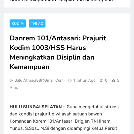
KODIM
TNI AD
Danrem 101/Antasari: Prajurit
Kodim 1003/HSS Harus
Meningkatkan Disiplin dan
Kemampuan
Jalu.atmaja88@gmail.com
1 Tahun Ago
0
5
Mins
HULU SUNGAI SELATAN –
Guna mengetahui situasi
dan kondisi prajurit diwilayah satuan bawah
Komandan Korem 101/Antasari Brigjen TNI Ilham
Yunus, S.Sos., M.Si dengan didampingi Ketua Persit