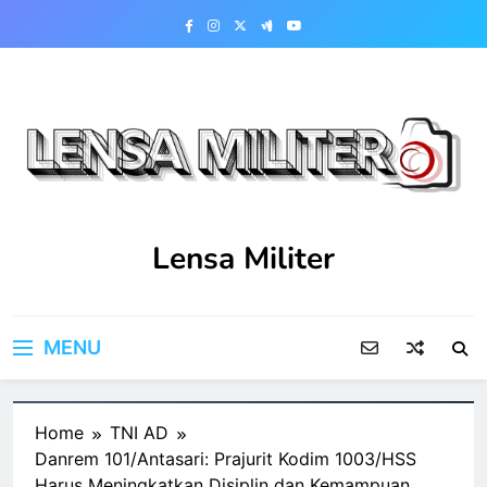
Skip
to
content
Lensa Militer
MENU
Home
TNI AD
Danrem 101/Antasari: Prajurit Kodim 1003/HSS
Harus Meningkatkan Disiplin dan Kemampuan