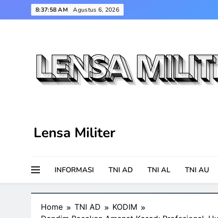
Skip
8:37:59 AM
Agustus 6, 2026
to
content
Lensa Militer
INFORMASI
TNI AD
TNI AL
TNI AU
Home
TNI AD
KODIM