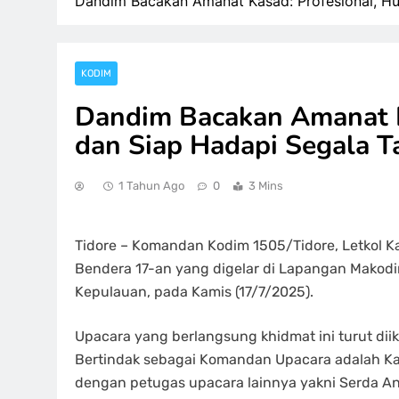
Dandim Bacakan Amanat Kasad: Profesional, Hu
KODIM
Dandim Bacakan Amanat K
dan Siap Hadapi Segala 
1 Tahun Ago
0
3 Mins
Tidore – Komandan Kodim 1505/Tidore, Letkol K
Bendera 17-an yang digelar di Lapangan Makodi
Kepulauan, pada Kamis (17/7/2025).
Upacara yang berlangsung khidmat ini turut diik
Bertindak sebagai Komandan Upacara adalah Kap
dengan petugas upacara lainnya yakni Serda A