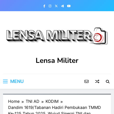
Skip
to
content
Lensa Militer
MENU
Home
TNI AD
KODIM
Dandim 1619/Tabanan Hadiri Pembukaan TMMD
Ke-125 Tahun 2025, Wujud Sinergi TNI dan