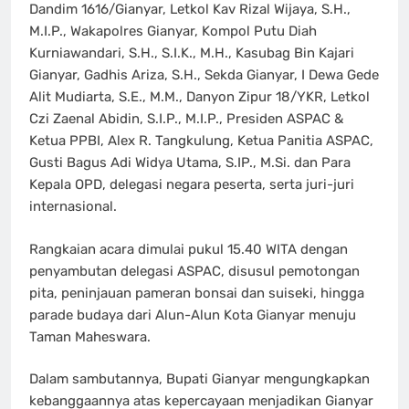
Dandim 1616/Gianyar, Letkol Kav Rizal Wijaya, S.H.,
M.I.P., Wakapolres Gianyar, Kompol Putu Diah
Kurniawandari, S.H., S.I.K., M.H., Kasubag Bin Kajari
Gianyar, Gadhis Ariza, S.H., Sekda Gianyar, I Dewa Gede
Alit Mudiarta, S.E., M.M., Danyon Zipur 18/YKR, Letkol
Czi Zaenal Abidin, S.I.P., M.I.P., Presiden ASPAC &
Ketua PPBI, Alex R. Tangkulung, Ketua Panitia ASPAC,
Gusti Bagus Adi Widya Utama, S.IP., M.Si. dan Para
Kepala OPD, delegasi negara peserta, serta juri-juri
internasional.
Rangkaian acara dimulai pukul 15.40 WITA dengan
penyambutan delegasi ASPAC, disusul pemotongan
pita, peninjauan pameran bonsai dan suiseki, hingga
parade budaya dari Alun-Alun Kota Gianyar menuju
Taman Maheswara.
Dalam sambutannya, Bupati Gianyar mengungkapkan
kebanggaannya atas kepercayaan menjadikan Gianyar