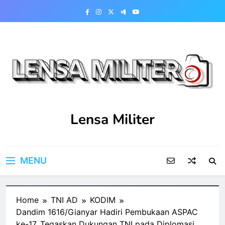
Skip
to
content
Lensa Militer
MENU
Home
TNI AD
KODIM
Dandim 1616/Gianyar Hadiri Pembukaan ASPAC
ke-17, Tegaskan Dukungan TNI pada Diplomasi