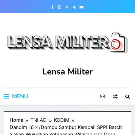
Skip
to
content
Lensa Militer
MENU
Home
TNI AD
KODIM
Dandim 1614/Dompu Sambut Kembali SPPI Batch
3 Siap Wujudkan Ketahanan Wilayah dari Desa