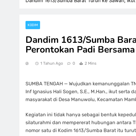
Dandim 1613/Sumba Barat Turun ke Sawah, Iku
KODIM
Dandim 1613/Sumba Barat
Perontokan Padi Bersam
1 Tahun Ago
0
2 Mins
SUMBA TENGAH — Wujudkan kemanunggalan TNI 
Inf Ignasius Hali Sogen, S.E., M.Han., ikut sert
masyarakat di Desa Manuwolu, Kecamatan Mamb
Kegiatan ini tidak hanya sebagai bentuk kepedu
silaturahmi dan mempererat hubungan antara T
nomor satu di Kodim 1613/Sumba Barat itu turut