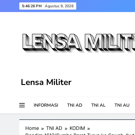
Skip
5:46:27 PM
Agustus 9, 2026
to
content
Lensa Militer
INFORMASI
TNI AD
TNI AL
TNI AU
Home
TNI AD
KODIM