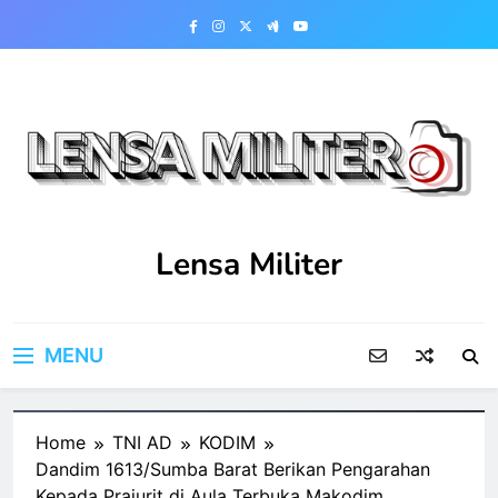
Skip
to
content
Lensa Militer
MENU
Home
TNI AD
KODIM
Dandim 1613/Sumba Barat Berikan Pengarahan
Kepada Prajurit di Aula Terbuka Makodim