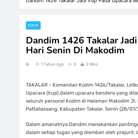
Dandim 1426 Takalar Jadi Irup Pada Upacara B
KODIM
Dandim 1426 Takalar Jadi
Hari Senin Di Makodim
1 Tahun Ago
0
2 Mins
TAKALAR – Komandan Kodim 1426/Takalar, Letkol I
Upacara (Irup) dalam upacara bendera yang dilak
seluruh personel Kodim di Halaman Makodim Jl.
Pattallassang, Kabupaten Takalar. Senin (28/07/
Dalam amanatnya Dandim menekankan pentingny
dalam setiap tugas yang diemban oleh prajurit.