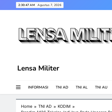
Skip
2:30:48 AM
Agustus 7, 2026
to
content
Lensa Militer
INFORMASI
TNI AD
TNI AL
TNI AU
Home
TNI AD
KODIM