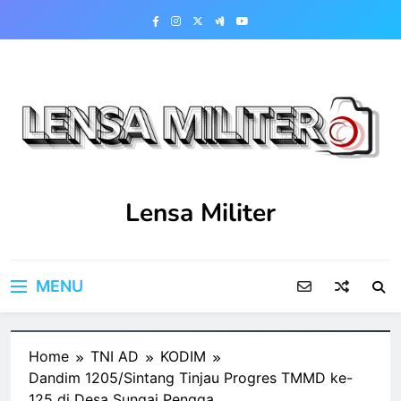
Skip
to
content
Lensa Militer
MENU
Home
TNI AD
KODIM
Dandim 1205/Sintang Tinjau Progres TMMD ke-
125 di Desa Sungai Pengga