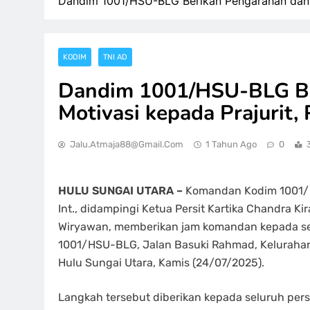
Dandim 1001/HSU-BLG Berikan Pengarahan dan Mo
KODIM
TNI AD
Dandim 1001/HSU-BLG Be
Motivasi kepada Prajurit, 
Jalu.atmaja88@gmail.com
1 Tahun Ago
0
HULU SUNGAI UTARA –
Komandan Kodim 1001/HS
Int., didampingi Ketua Persit Kartika Chandra 
Wiryawan, memberikan jam komandan kepada selu
1001/HSU-BLG, Jalan Basuki Rahmad, Keluraha
Hulu Sungai Utara, Kamis (24/07/2025).
Langkah tersebut diberikan kepada seluruh pe