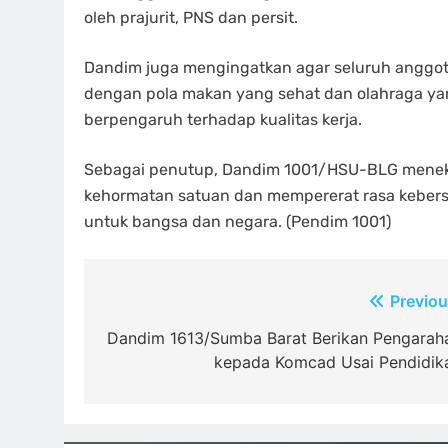
oleh prajurit, PNS dan persit.
Dandim juga mengingatkan agar seluruh anggo
dengan pola makan yang sehat dan olahraga yang
berpengaruh terhadap kualitas kerja.
Sebagai penutup, Dandim 1001/HSU-BLG meneka
kehormatan satuan dan mempererat rasa kebers
untuk bangsa dan negara. (Pendim 1001)
Navigasi
Previou
pos
Dandim 1613/Sumba Barat Berikan Pengarah
kepada Komcad Usai Pendidik