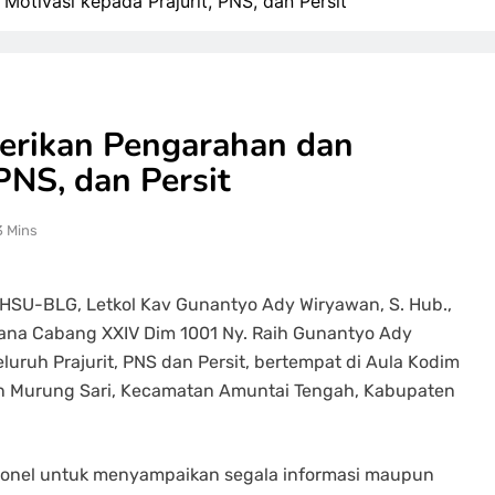
tivasi kepada Prajurit, PNS, dan Persit
rikan Pengarahan dan
PNS, dan Persit
3 Mins
U-BLG, Letkol Kav Gunantyo Ady Wiryawan, S. Hub.,
Kirana Cabang XXIV Dim 1001 Ny. Raih Gunantyo Ady
ruh Prajurit, PNS dan Persit, bertempat di Aula Kodim
n Murung Sari, Kecamatan Amuntai Tengah, Kabupaten
rsonel untuk menyampaikan segala informasi maupun