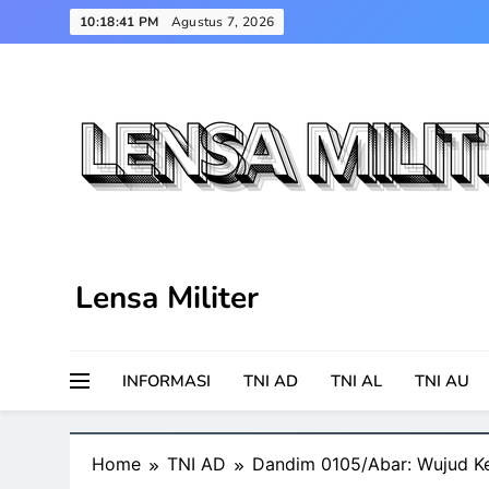
Skip
10:18:42 PM
Agustus 7, 2026
to
content
Lensa Militer
INFORMASI
TNI AD
TNI AL
TNI AU
Home
TNI AD
Dandim 0105/Abar: Wujud K