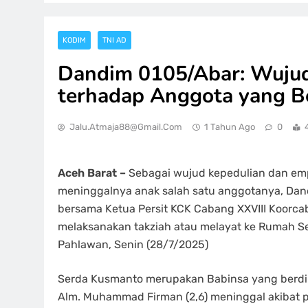
KODIM
TNI AD
Dandim 0105/Abar: Wujud
terhadap Anggota yang B
Jalu.atmaja88@gmail.com
1 Tahun Ago
0
Aceh Barat –
Sebagai wujud kepedulian dan emp
meninggalnya anak salah satu anggotanya, Dandim
bersama Ketua Persit KCK Cabang XXVIII Koorcab
melaksanakan takziah atau melayat ke Rumah 
Pahlawan, Senin (28/7/2025)
Serda Kusmanto merupakan Babinsa yang berdin
Alm. Muhammad Firman (2,6) meninggal akibat p