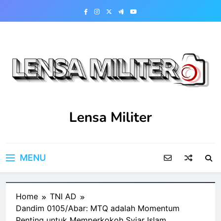
Skip
to
content
Lensa Militer
MENU
Home
TNI AD
Dandim 0105/Abar: MTQ adalah Momentum
Penting untuk Memperkokoh Syiar Islam