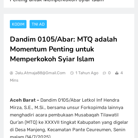
KODIM
TNI AD
Dandim 0105/Abar: MTQ adalah
Momentum Penting untuk
Memperkokoh Syiar Islam
Jalu.atmaja88@gmail.com
1 Tahun Ago
0
4
Mins
Aceh Barat –
Dandim 0105/Abar Letkol Inf Hendra
Mirza, S.E., M.Si., bersama unsur Forkopimda lainnya
menghadiri acara pembukaan Musabaqah Tilawatil
Qur’an (MTQ) ke XXXVII tingkat Kabupaten yang digelar
di Desa Manjeng, Kecamatan Pante Ceureumen, Senin
malam (14/7/2025)