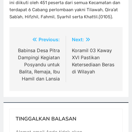
ini diikuti oleh 451 peserta dari semua Kecamatan dan
terdapat 6 Cabang perlombaan yakni Tilawah, Qira’at
Sab’ah, Hifzhil, Fahmil, Syarhil serta Khattil.(0105).
Navigasi
Previous:
Next:
pos
Babinsa Desa Pitra
Koramil 03 Kaway
Dampingi Kegiatan
XVI Pastikan
Posyandu untuk
Ketersediaan Beras
Balita, Remaja, Ibu
di Wilayah
Hamil dan Lansia
TINGGALKAN BALASAN
Alamat email Anda tidak akan