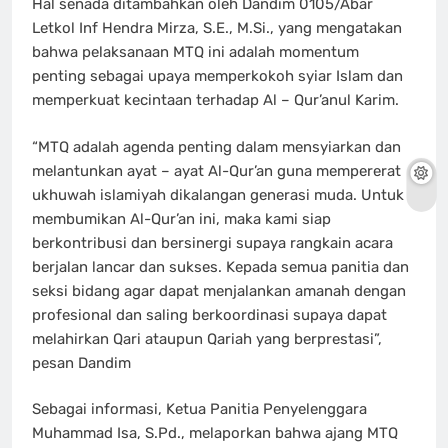
Hal senada ditambahkan oleh Dandim 0105/Abar
Letkol Inf Hendra Mirza, S.E., M.Si., yang mengatakan
bahwa pelaksanaan MTQ ini adalah momentum
penting sebagai upaya memperkokoh syiar Islam dan
memperkuat kecintaan terhadap Al – Qur’anul Karim.
“MTQ adalah agenda penting dalam mensyiarkan dan
melantunkan ayat – ayat Al-Qur’an guna mempererat
ukhuwah islamiyah dikalangan generasi muda. Untuk
membumikan Al-Qur’an ini, maka kami siap
berkontribusi dan bersinergi supaya rangkain acara
berjalan lancar dan sukses. Kepada semua panitia dan
seksi bidang agar dapat menjalankan amanah dengan
profesional dan saling berkoordinasi supaya dapat
melahirkan Qari ataupun Qariah yang berprestasi”,
pesan Dandim
Sebagai informasi, Ketua Panitia Penyelenggara
Muhammad Isa, S.Pd., melaporkan bahwa ajang MTQ