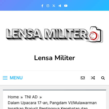
Skip
to
content
Lensa Militer
MENU
Home
TNI AD
Dalam Upacara 17-an, Pangdam VI/Mulawarman
Ingatkan Prajurit Pentingnya Kesehatan dan