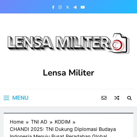
Skip
to
content
Lensa Militer
MENU
Home
TNI AD
KODIM
CHANDI 2025: TNI Dukung Diplomasi Budaya
Indonesia Menuju Pusat Peradaban Global