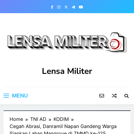
Skip
to
content
Lensa Militer
MENU
Home
TNI AD
KODIM
Cegah Abrasi, Danramil Napan Gandeng Warga
Siapkan Lahan Mangrove di TMMD ke-125