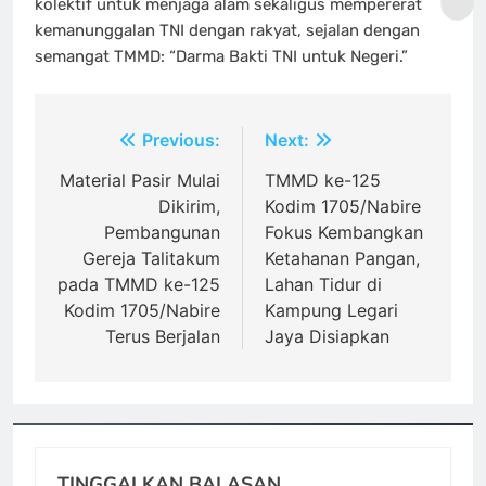
kolektif untuk menjaga alam sekaligus mempererat
kemanunggalan TNI dengan rakyat, sejalan dengan
semangat TMMD: “Darma Bakti TNI untuk Negeri.”
Navigasi
Previous:
Next:
pos
Material Pasir Mulai
TMMD ke-125
Dikirim,
Kodim 1705/Nabire
Pembangunan
Fokus Kembangkan
Gereja Talitakum
Ketahanan Pangan,
pada TMMD ke-125
Lahan Tidur di
Kodim 1705/Nabire
Kampung Legari
Terus Berjalan
Jaya Disiapkan
TINGGALKAN BALASAN