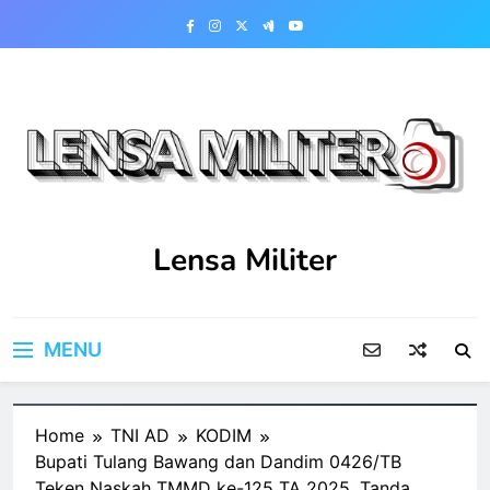
Skip
to
content
Lensa Militer
MENU
Home
TNI AD
KODIM
Bupati Tulang Bawang dan Dandim 0426/TB
Teken Naskah TMMD ke-125 TA 2025, Tanda