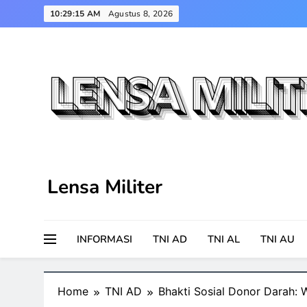
Skip
10:29:16 AM
Agustus 8, 2026
to
content
Lensa Militer
INFORMASI
TNI AD
TNI AL
TNI AU
Home
TNI AD
Bhakti Sosial Donor Darah: 