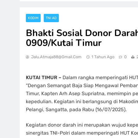
KODIM
TNI AD
Bhakti Sosial Donor Dara
0909/Kutai Timur
Jalu.atmaja88@gmail.com
1 Tahun Ago
0
KUTAI TIMUR –
Dalam rangka memperingati HU
“Dengan Semangat Baja Siap Mengawal Pemban
Timur, Kapten Arh Asep Supriatna, memimpin pe
kepedulian. Kegiatan ini berlangsung di Makodi
Pelangi, Sangatta, pada Rabu (16/07/2025).
Kegiatan donor darah ini merupakan wujud kepedu
sinergitas TNI-Polri dalam memperingati HUT 