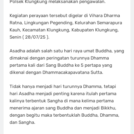
Polsek Klungkung melaksanakan pengawalan.
Kegiatan perayaan tersebut digelar di Vihara Dharma
Ratna, Lingkungan Pegending, Kelurahan Semarapura
Kauh, Kecamatan Klungkung, Kabupaten Klungkung,
Senin ( 28/07/25 ).
Asadha adalah salah satu hari raya umat Buddha, yang
dimaknai dengan peringatan turunnya Dhamma
pertama kali dari Sang Buddha ke 5 pertapa yang
dikenal dengan Dhammacakapavatana Sutta.
Tidak hanya menjadi hari turunnya Dhamma, tetapi
hari Asadha menjadi penting karena itulah pertama
kalinya terbentuk Sangha di mana kelima pertama
menerima ajaran sang Buddha dan menjadi Bikkhu,
dengan begitu maka terbentuklah Buddha, Dhamma,
dan Sangha.