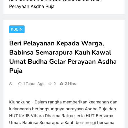
Perayaan Asdha Puja
KODIM
Beri Pelayanan Kepada Warga,
Babinsa Semarapura Kauh Kawal
Umat Budha Gelar Perayaan Asdha
Puja
1 Tahun Ago
0
2 Mins
Klungkung,- Dalam rangka memberikan keamanan dan
kelancaran berlangsungnya perayaan Asdha Puja dan
HUT Ke 18 Vihara Dharma Ratna serta HUT Bersama
Umat, Babinsa Semarapura Kauh bersinergi bersama