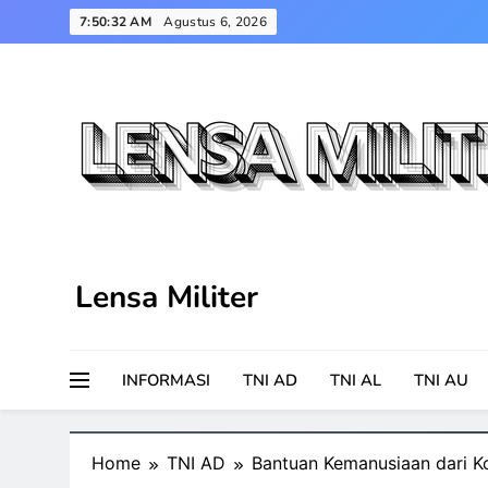
Skip
7:50:32 AM
Agustus 6, 2026
to
content
Lensa Militer
INFORMASI
TNI AD
TNI AL
TNI AU
Home
TNI AD
Bantuan Kemanusiaan dari K