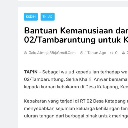
KODIM
TNI AD
Bantuan Kemanusiaan dar
02/Tambaruntung untuk 
Jalu.atmaja88@gmail.com
1 Tahun Ago
0
TAPIN –
Sebagai wujud kepedulian terhadap war
02/Tambaruntung, Serka Khairil Anwar bersama
kepada korban kebakaran di Desa Ketapang, Ke
Kebakaran yang terjadi di RT 02 Desa Ketapang
menyebabkan sejumlah keluarga kehilangan te
uluran tangan dari berbagai pihak untuk merin